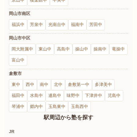
京山中
後楽館中
中央中
岡山市南区
福浜中
芳泉中
光南台中
福南中
芳田中
岡山市中区
岡大附属中
東山中
高島中
操山中
操南中
竜操中
富山中
倉敷市
東中
西中
南中
北中
倉敷第一中
多津美中
福田中
水島中
連島中
味野中
下津井中
児島中
琴浦中
郷内中
玉島東中
玉島西中
駅周辺から塾を探す
JR