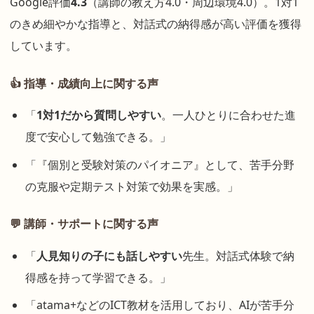
Google評価
4.3
（講師の教え方4.0・周辺環境4.0）。1対1
のきめ細やかな指導と、対話式の納得感が高い評価を獲得
しています。
👍 指導・成績向上に関する声
「
1対1だから質問しやすい
。一人ひとりに合わせた進
度で安心して勉強できる。」
「『個別と受験対策のパイオニア』として、苦手分野
の克服や定期テスト対策で効果を実感。」
💬 講師・サポートに関する声
「
人見知りの子にも話しやすい
先生。対話式体験で納
得感を持って学習できる。」
「atama+などのICT教材を活用しており、AIが苦手分