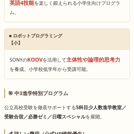
英語4技能
を楽しく鍛えられる小学生向けプログラ
ム。
■ ロボットプログラミング
【小】
KOOV
主体性や論理的思考力
SONYの
を活用して
を養成。小学校低学年から受講可能。
🎯 中3進学特別プログラム
公立高校受験を徹底サポートする
5科目少人数進学教室／
受験合宿／必勝ゼミ／日曜スペシャル
を展開。
💰 詳しい費用（公式HP情報優先）