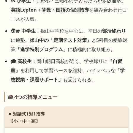
👶 小学生
：宇野小・三勲小の子どもたちが多数通塾。
英語Lepton＋算数・国語の個別指導
を組み合わせたコ
ースが人気。
🧑‍🎓 中学生
：操山中学校を中心に、平日の
部活終わり
に通塾。
操山中の「定期テスト対策」
と5科目の受験対
策
「進学特別プログラム」
に積極的に取り組み。
🎓 高校生
：岡山朝日高校が近く、学校帰りに
『自習
室』
を利用して学習ペースを維持、ハイレベルな
「学
校授業・課題サポート」
も受けられる。
🧰 4つの指導メニュー
■ 対話式1対1指導
【小・中・高】