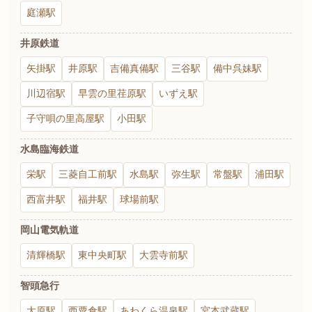
庭瀬駅
井原鉄道
矢掛駅
井原駅
吉備真備駅
三谷駅
備中呉妹駅
川辺宿駅
早雲の里荏原駅
いずえ駅
子守唄の里高屋駅
小田駅
水島臨海鉄道
栄駅
三菱自工前駅
水島駅
弥生駅
常盤駅
浦田駅
西富井駅
福井駅
球場前駅
岡山電気軌道
清輝橋駅
東中央町駅
大雲寺前駅
智頭急行
大原駅
西粟倉駅
あわくら温泉駅
宮本武蔵駅